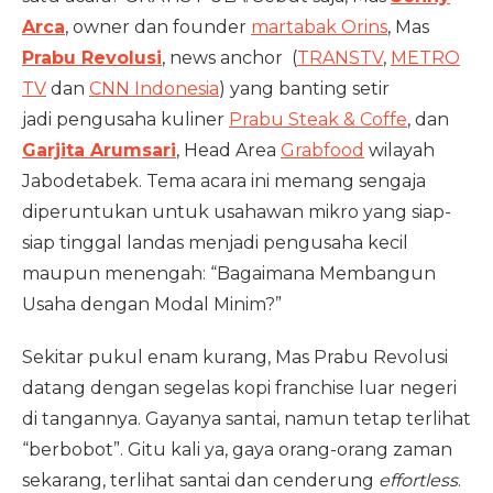
Arca
, owner dan founder
martabak Orins
, Mas
Prabu Revolusi
, news anchor (
TRANSTV
,
METRO
TV
dan
CNN Indonesia
) yang banting setir
jadi pengusaha kuliner
Prabu Steak & Coffe
, dan
Garjita Arumsari
, Head Area
Grabfood
wilayah
Jabodetabek. Tema acara ini memang sengaja
diperuntukan untuk usahawan mikro yang siap-
siap tinggal landas menjadi pengusaha kecil
maupun menengah: “Bagaimana Membangun
Usaha dengan Modal Minim?”
Sekitar pukul enam kurang, Mas Prabu Revolusi
datang dengan segelas kopi franchise luar negeri
di tangannya. Gayanya santai, namun tetap terlihat
“berbobot”. Gitu kali ya, gaya orang-orang zaman
sekarang, terlihat santai dan cenderung
effortless
.