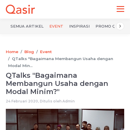
SEMUA ARTIKEL
EVENT
INSPIRASI
PROMO QASIR
Home
Blog
Event
QTalks "Bagaimana Membangun Usaha dengan
Modal Min...
QTalks "Bagaimana
Membangun Usaha dengan
Modal Minim?"
24 Februari 2020, Ditulis oleh
Admin