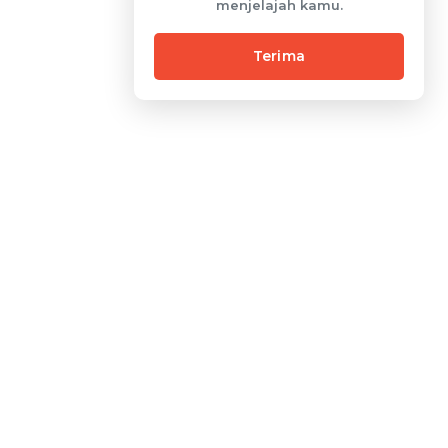
menjelajah kamu.
Terima
Home
Tentang Kami
Download App
Tentang Qasir
Mesin Kasir
Karir