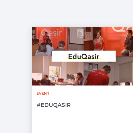
EVENT
#EDUQASIR