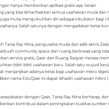
gan hanya memberikan aplikasi gratis saja. Selain
g yang bisa dimanfaatkan semua usahawan mulai dari m
r juga mulai mengukuhkan diri sebagai inkubator bagi
sahanya. Salah satunya dengan mengadakan kelas kur
leh Tania Ray Mina, pengusaha muda dan adik aktris Zask
sebuah community space dan ruang berkreasi yang tid
an service gratis, Qasir dan Ruang Raqyat merasa memi
kan bibit-bibit usahawan baru. Salah satu wujud kerj
at menjanjikan adanya kelas bagi usahawan mikro digel
diberi nama EduQasir ini dapat dihadiri usahawan mikro 
esepakatan dengan Qasir, Tania Ray Mina berharap, de
emberikan kontribusi dalam peningkatan kualitas sumber