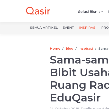
Solusi Bisnis
SEMUA ARTIKEL
EVENT
INSPIRASI
PRO
Home
Blog
Inspirasi
Sama-
Sama-sama
Bibit Usah
Ruang Raq
EduQasir
14 Oktober 2019, Ditulis oleh
Adm