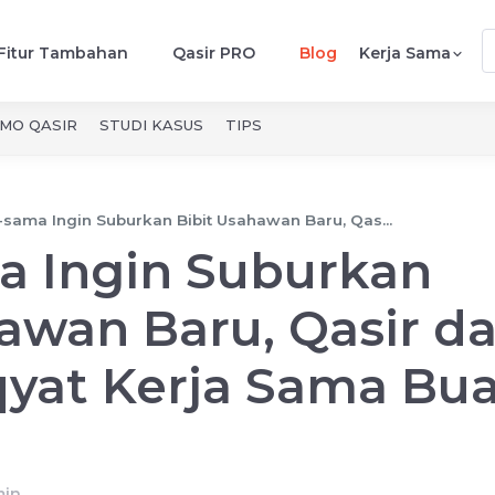
Fitur Tambahan
Qasir PRO
Blog
Kerja Sama
MO QASIR
STUDI KASUS
TIPS
sama Ingin Suburkan Bibit Usahawan Baru, Qas...
 Ingin Suburkan
awan Baru, Qasir d
yat Kerja Sama Bua
in