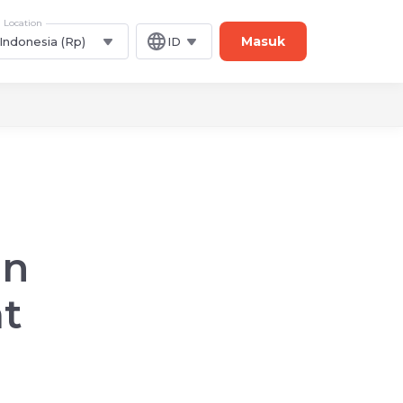
Location
Masuk
Indonesia (Rp)
ID
an
t