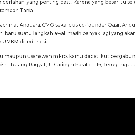
perlahan, yang penting pasti. Karena yang besar itu sel
” tambah Tania.
Rachmat Anggara, CMO sekaligus co-founder Qasir. Angg
ini baru suatu langkah awal, masih banyak lagi yang aka
n UMKM di Indonesia.
ru maupun usahawan mikro, kamu dapat ikut bergabu
s di Ruang Raqyat, Jl. Caringin Barat no.16, Terogong Ja