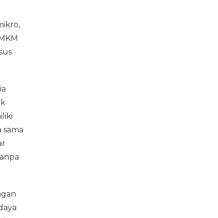
ikro,
 UMKM
sus
ia
ak
liki
a sama
ar
tanpa
ngan
 daya