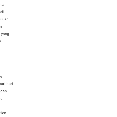
na
adi
 luar
an
u yang
u.
be
ari-hari
ngan
mu
lien