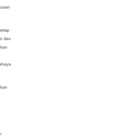
asaan
etiap
an dan
kan
Bahaya
rkan
u