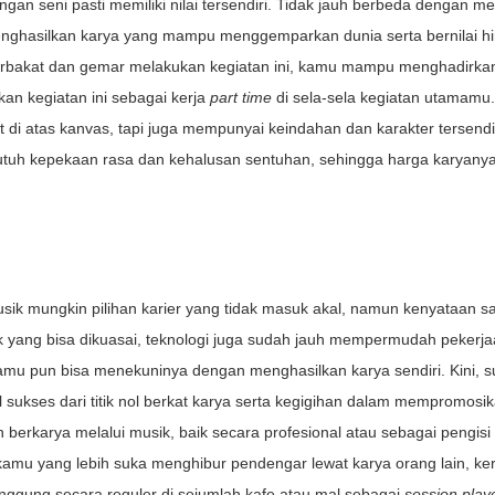
n seni pasti memiliki nilai tersendiri. Tidak jauh berbeda dengan me
enghasilkan karya yang mampu menggemparkan dunia serta bernilai h
erbakat dan gemar melakukan kegiatan ini, kamu mampu menghadirka
an kegiatan ini sebagai kerja
part time
di sela-sela kegiatan utamamu.
di atas kanvas, tapi juga mempunyai keindahan dan karakter tersendir
tuh kepekaan rasa dan kehalusan sentuhan, sehingga harga karyany
ik mungkin pilihan karier yang tidak masuk akal, namun kenyataan saa
ik yang bisa dikuasai, teknologi juga sudah jauh mempermudah pekerja
amu pun bisa menekuninya dengan menghasilkan karya sendiri. Kini, 
 sukses dari titik nol berkat karya serta kegigihan dalam mempromosi
berkarya melalui musik, baik secara profesional atau sebagai pengisi
 kamu yang lebih suka menghibur pendengar lewat karya orang lain, ke
nggung secara reguler di sejumlah kafe atau mal sebagai
session play