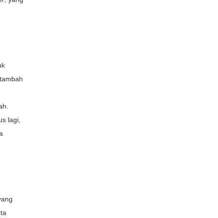
uk
rtambah
ah.
s lagi,
a
yang
ta