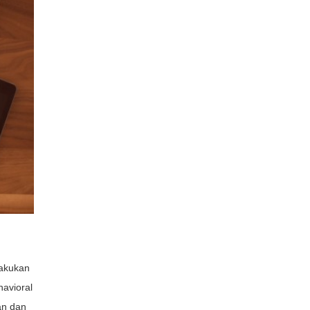
lakukan
havioral
an dan