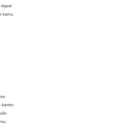
 dapat
bi kamu
isa
 kantor
ulis
gmu,