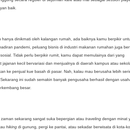
yan baik.
nya dinikmati oleh kalangan rumah, ada baiknya kamu berpikir unt
hadiran pandemi, peluang bisnis di industri makanan rumahan juga be
osial. Tidak perlu berpikir rumit, kamu dapat memulainya dari yang
ajanan kecil bervariasi dan menjualnya di daerah kampus atau sekol
kan ke penjual kue basah di pasar. Nah, kalau mau berusaha lebih seriu
 Sekarang ini sudah semakin banyak pengusaha berhasil dengan usah
berkembang besar.
da zaman sekarang sangat suka bepergian atau
traveling
dengan minat 
tau
hiking
di gunung, pergi ke pantai, atau sekadar berwisata di kota-ko