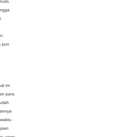
nulis
ingga
n
i.
a pun
t ini
an para
sudah
kannya
 waktu
rjaan
er
, yang