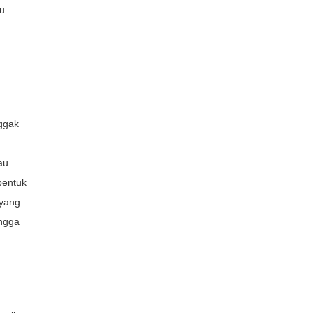
u
Nggak
au
bentuk
 yang
ingga