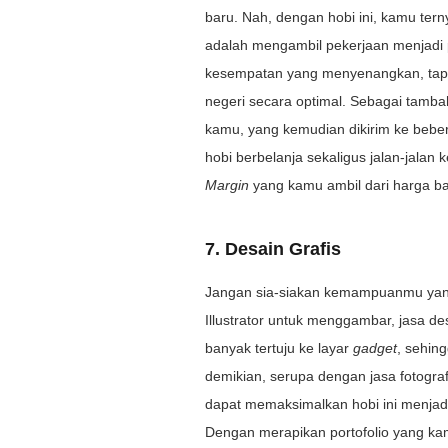
baru. Nah, dengan hobi ini, kamu te
adalah mengambil pekerjaan menjadi 
kesempatan yang menyenangkan, tapi u
negeri secara optimal. Sebagai tambaha
kamu, yang kemudian dikirim ke beb
hobi berbelanja sekaligus jalan-jalan 
Margin
yang kamu ambil dari harga bar
7. Desain Grafis
Jangan sia-siakan kemampuanmu yang 
Illustrator untuk menggambar, jasa desa
banyak tertuju ke layar
gadget
, sehin
demikian, serupa dengan jasa fotografi,
dapat memaksimalkan hobi ini menjad
Dengan merapikan portofolio yang kam