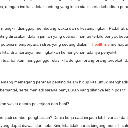
es, dengan indikasi detak jantung yang lebih stabil serta kehadiran per
i mungkin dianggap membuang waktu dan dikesampingkan. Padahal, s
enting dirasakan dalam jumlah yang optimal, namun terlalu banyak beb
berpotensi memperparah stres yang sedang dialami.
Healthline
memapar
 kita, di antaranya meningkatkan kemungkinan adanya penyakit,
h tua, bahkan mengganggu relasi kita dengan orang-orang terdekat. 
memang memegang peranan penting dalam hidup kita untuk menghadi
santai, serta menjadi sarana penyaluran yang sifatnya lebih positif.
an waktu antara pekerjaan dan hobi?
jadi sumber penghasilan? Dunia kerja saat ini jauh lebih variatif dan
ng dapat diawali dari hobi. Kini, kita tidak harus bingung memilih sat