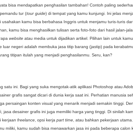
rnyata bisa mendapatkan penghasilan tambahan! Contoh paling sederha
pemandu tur (
tour guide
) di tempat yang kamu kunjungi. Ini jelas menj
sahakan kamu bisa berbahasa Inggris untuk menjamu turis-turis dari
n, kamu bisa menghasilkan tulisan serta foto-foto dari hasil jalan-jal
erapa
website
atau media untuk dijadikan artikel. Pilihan lain untuk kam
ke luar negeri adalah membuka jasa titip barang (jastip) pada kerabatm
ang titipan itulah yang menjadi penghasilanmu. Seru, kan?
satu ini. Bagi yang suka mengotak-atik aplikasi Photoshop atau Ado
iner grafis sangat dicari di dunia kerja saat ini. Perhatian manusia seh
gga persaingan konten visual yang menarik menjadi semakin tinggi. De
 jasa desainer grafis ini juga memiliki harga yang tinggi. Di sinilah ka
i kerjaan
freelance
, opsi kerja
part time
, atau bahkan pekerjaan utama.
u miliki, kamu sudah bisa menawarkan jasa ini pada beberapa calon k