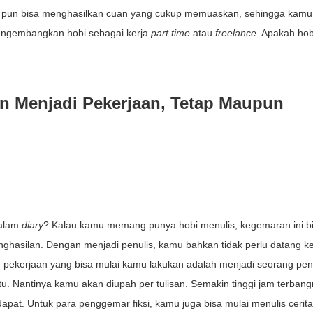
i pun bisa menghasilkan cuan yang cukup memuaskan, sehingga kamu
engembangkan hobi sebagai kerja
part time
atau
freelance
. Apakah ho
 Menjadi Pekerjaan, Tetap Maupun
dalam
diary
? Kalau kamu memang punya hobi menulis, kegemaran ini b
hasilan. Dengan menjadi penulis, kamu bahkan tidak perlu datang ke
h pekerjaan yang bisa mulai kamu lakukan adalah menjadi seorang pen
tu. Nantinya kamu akan diupah per tulisan. Semakin tinggi jam terban
pat. Untuk para penggemar fiksi, kamu juga bisa mulai menulis cerita