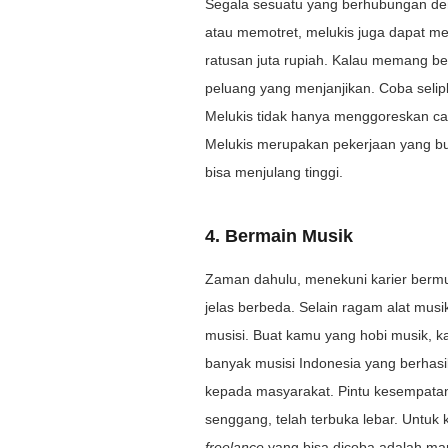
Segala sesuatu yang berhubungan denga
atau memotret, melukis juga dapat m
ratusan juta rupiah. Kalau memang b
peluang yang menjanjikan. Coba selipk
Melukis tidak hanya menggoreskan cat 
Melukis merupakan pekerjaan yang bu
bisa menjulang tinggi.
4. Bermain Musik
Zaman dahulu, menekuni karier bermus
jelas berbeda. Selain ragam alat mus
musisi. Buat kamu yang hobi musik, k
banyak musisi Indonesia yang berhasil
kepada masyarakat. Pintu kesempatan 
senggang, telah terbuka lebar. Untuk
freelance
yang bisa dicoba adalah ma