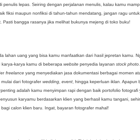
i penulis lepas. Seiring dengan perjalanan menulis, kalau kamu mamp
k fiksi maupun nonfiksi di tahun-tahun mendatang, jangan ragu untuk
 Pasti bangga rasanya jika melihat bukunya mejeng di toko buku!
 ada lahan uang yang bisa kamu manfaatkan dari hasil jepretan kamu. 
l karya-karya kamu di beberapa
website
penyedia layanan
stock photo
.
fer
freelance
yang menyediakan jasa dokumentasi berbagai momen at
mulai dari fotografer
wedding
,
event
, hingga keperluan iklan. Apapun 
rpenting adalah kamu menyimpan rapi dengan baik portofolio fotografi
sa menyusun karyamu berdasarkan klien yang berhasil kamu tangani, seh
 bagi calon klien baru. Ingat, bayaran fotografer mahal!