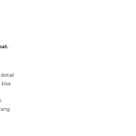
at.
detail
 bisa
n
rang