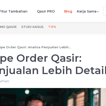
Fitur Tambahan
Qasir PRO
Blog
Kerja Sama
MO QASIR
STUDI KASUS
TIPS
pe Order Qasir: Analisa Penjualan Lebih...
pe Order Qasir:
njualan Lebih Detai
arhan